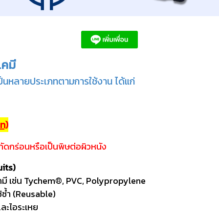
คมี
ป็นหลายประเภทตามการใช้งาน ได้แก่
n)
าจกัดกร่อนหรือเป็นพิษต่อผิวหนัง
uits)
เคมี เช่น Tychem®, PVC, Polypropylene
ช้ซ้ำ (Reusable)
ด่าง ตัวทำละลาย และไอระเหย