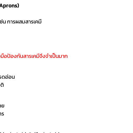
t Aprons)
รรมที่มีสารเคมีสาดกระเด็น
ังนั้นถุงมือป้องกันสารเคมีจึงจำเป็นมาก
กรดอ่อน
ติ
าย
าร