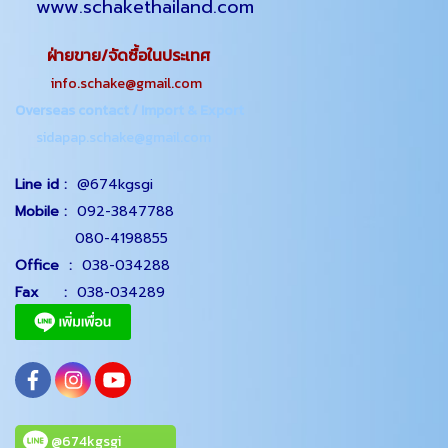
www.schakethailand.com
ฝ่ายขาย/จัดซื้อในประเทศ
info.schake@gmail.com
Overseas contact / Import & Export
sidapap.schake@gmail.com
Line id :
@674kgsgi
Mobile :
092-3847788
080-4198855
Office
:
038-034288
Fax :
038-034289
@674kgsgi