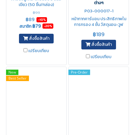
ต่างๆ
เขียว (50 ชิ้น/กล่อง)
P03-000017-1
฿99
฿89
หน้ากากคาร์บอน ประสิทธิภาพใน
-10%
การกรอง 4 ชั้น วัสดุนอน-วูฟ
฿79
สมาชิก
-20%
เวน ฟิลเตอร์การกรองมี
฿189
ประสิทธิภาพในกรองฝุ่นละออง
สั่งซื้อสินค้า
PM2.5 กลิ่นควัน ละอองเกสร
สั่งซื้อสินค้า
สารเคมี และ ขนสัตว์
เปรียบเทียบ
เปรียบเทียบ
New
Pre-Order
Best Seller