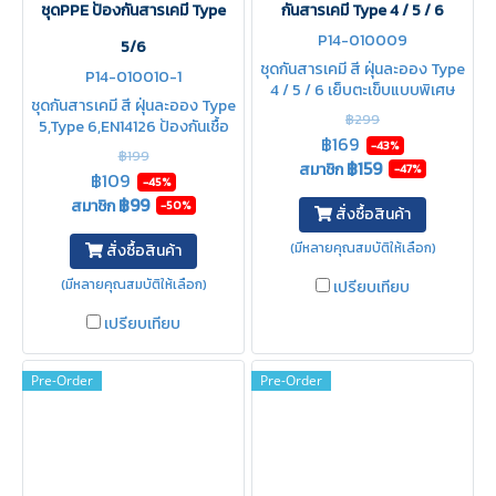
ชุดPPE ป้องกันสารเคมี Type
กันสารเคมี Type 4 / 5 / 6
P14-010009
5/6
ชุดกันสารเคมี สี ฝุ่นละออง Type
P14-010010-1
4 / 5 / 6 เย็บตะเข็บแบบพิเศษ
ชุดกันสารเคมี สี ฝุ่นละออง Type
2ชั้น (Double Bound Seam)
฿299
5,Type 6,EN14126 ป้องกันเชื้อ
ป้องกันของเหลวที่มีแรงดันซึม
฿169
โรค ไวรัสโควิด งานพ่นสี ล้างถัง
-43%
ผ่านได้
฿199
฿159
ป้องกันสารเคมีชนิดอ่อน น้ำมัน
สมาชิก
-47%
฿109
-45%
งานอุตสาหกรรม
฿99
สมาชิก
-50%
สั่งซื้อสินค้า
(มีหลายคุณสมบัติให้เลือก)
สั่งซื้อสินค้า
(มีหลายคุณสมบัติให้เลือก)
เปรียบเทียบ
เปรียบเทียบ
Pre-Order
Pre-Order