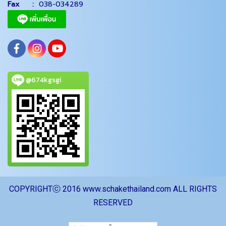
Fax :
038-034289
@674kgsgi
CO
PYRIGHTⓒ 2016 www.schakethailand.com ALL RIGHTS
RESERVED