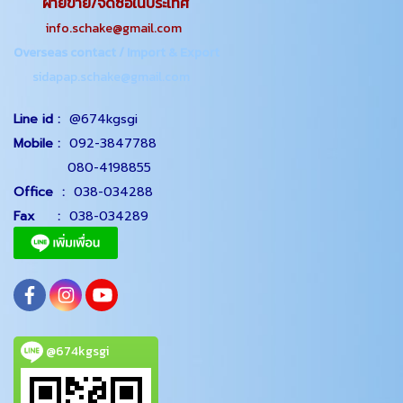
ฝ่ายขาย/จัดซื้อในประเทศ
info.schake@gmail.com
Overseas contact / Import & Export
sidapap.schake@gmail.com
Line id :
@674kgsgi
Mobile :
092-3847788
080-4198855
Office
:
038-034288
Fax :
038-034289
@674kgsgi