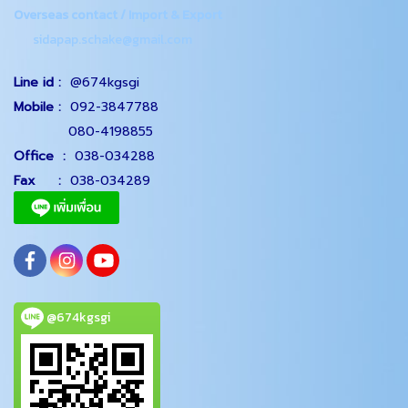
Overseas contact / Import & Export
sidapap.schake@gmail.com
Line id :
@674kgsgi
Mobile :
092-3847788
080-4198855
Office
:
038-034288
Fax :
038-034289
@674kgsgi