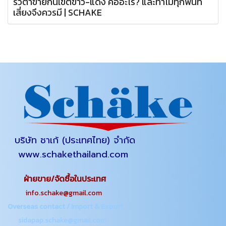
รั้วตาข่ายกั้นเขตขาว-แดง คืออะไร? และทำไมทุกพื้นที่
เสี่ยงจึงควรมี | SCHAKE
บริษัท ชาเก้ (ประเทศไทย) จำกัด
www.schakethailand.com
ฝ่ายขาย/จัดซื้อในประเทศ
info.schake@gmail.com
Overseas contact / Import & Export
sidapap.schake@gmail.com