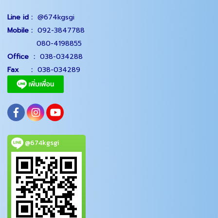
Line id :
@674kgsgi
Mobile :
092-3847788
080-4198855
Office
:
038-034288
Fax :
038-034289
@674kgsgi