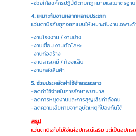
-ช่วยให้องค์กรปฏิบัติตามกฎหมายและมาตรฐา
4. เหมาะกับงานหลากหลายประเภท
แว่นตานิรภัยถูกออกแบบให้เหมาะกับงานเฉพาะด้า
-งานโรงงาน / งานช่าง
-งานเชื่อม งานตัดโลหะ
-งานก่อสร้าง
-งานสารเคมี / ห้องแล็บ
-งานคลังสินค้า
5. ช่วยประหยัดค่าใช้จ่ายระยะยาว
-ลดค่าใช้จ่ายในการรักษาพยาบาล
-ลดการหยุดงานและการสูญเสียกำลังคน
-ลดความเสียหายจากอุบัติเหตุที่ป้องกันได้
สรุป
แว่นตานิรภัยไม่ใช่แค่อุปกรณ์เสริม แต่เป็นอุ