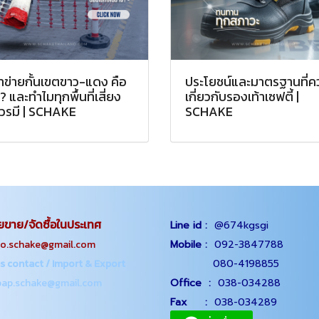
ตาข่ายกั้นเขตขาว-แดง คือ
ประโยชน์และมาตรฐานที่ควร
? และทำไมทุกพื้นที่เสี่ยง
เกี่ยวกับรองเท้าเซฟตี้ |
ควรมี | SCHAKE
SCHAKE
ยขาย/จัดซื้อในประเทศ
Line id :
@674kgsgi
chake@gmail.com
Mobile :
092-3847788
s contact / Import & Export
080-4198855
p.schake@gmail.com
Office
:
038-034288
Fax :
038-034289