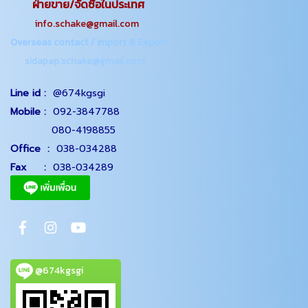
ฝ่ายขาย/จัดซื้อในประเทศ
info.schake@gmail.com
Overseas contact / Import & Export
sidapap.schake@gmail.com
Line id :
@674kgsgi
Mobile :
092-3847788
080-4198855
Office
:
038-034288
Fax :
038-034289
@674kgsgi