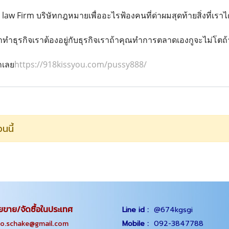
 law Firm บริษัทกฎหมายเพื่ออะไรฟ้องคนที่ด่าผมสุดท้ายสิ่งที่เรา
าทำธุรกิจเราต้องอยู่กับธุรกิจเราถ้าคุณทำการตลาดเองกูจะไม่โต
กเลย
https://918kissyou.com/pussy888/
นนี้
ยขาย/จัดซื้อในประเทศ
Line id :
@674kgsgi
chake@gmail.com
Mobile :
092-3847788