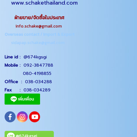
www.schakethailand.com
ฝ่ายขาย/จัดซื้อในประเทศ
info.schake@gmail.com
Overseas contact / Import & Export
sidapap.schake@gmail.com
Line id :
@674kgsgi
Mobile :
092-3847788
080-4198855
Office
:
038-034288
Fax :
038-034289
@674kgsgi