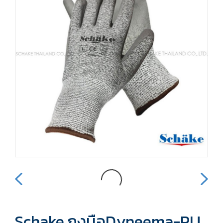
Schake ถุงมือDyneema-PU