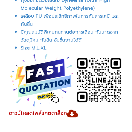
ถุงมือทอด้วยเส้นใย Dyneema (Ultra High
Molecular Weight Polyethylene)
เคลือบ PU เพื่อประสิทธิภาพในการกันสารเคมี และ
กันลื่น
มีคุณสมบัติพิเศษทนทานต่อการเฉือน กันบาดจาก
วัสดุมีคม กันลื่น จับชิ้นงานได้ดี
Size M,L,XL
ดาวน์โหลดไฟล์แคตตาล็อก