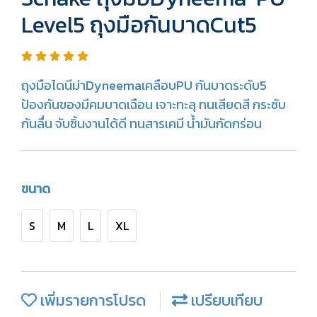
Level5 ถุงมือกันบาดCut5
ถุงมือไดนีม่าDyneemaเคลือบPU กันบาดระดับ5
ป้องกันของมีคมบาดเฉือน เจาะทะลุ ทนเสียดสี กระชับ
กันลื่น จับชิ้นงานได้ดี ทนสารเคมี น้ำมันกัดกร่อน
ขนาด
S
M
L
XL
เพิ่มรายการโปรด
เปรียบเทียบ