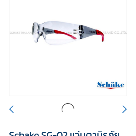
Schake SG-02 แว่นตานิรภัย