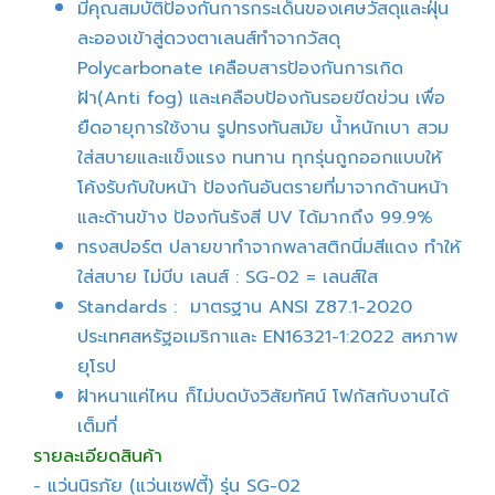
มีคุณสมบัติป้องกันการกระเด็นของเศษวัสดุและฝุ่น
ละอองเข้าสู่ดวงตาเลนส์ทำจากวัสดุ
Polycarbonate เคลือบสารป้องกันการเกิด
ฝ้า(Anti fog) และเคลือบป้องกันรอยขีดข่วน เพื่อ
ยืดอายุการใช้งาน รูปทรงทันสมัย น้ำหนักเบา สวม
ใส่สบายและแข็งแรง ทนทาน ทุกรุ่นถูกออกแบบให้
โค้งรับกับใบหน้า ป้องกันอันตรายที่มาจากด้านหน้า
และด้านข้าง ป้องกันรังสี UV ได้มากถึง 99.9%
ทรงสปอร์ต ปลายขาทำจากพลาสติกนิ่มสีแดง ทำให้
ใส่สบาย ไม่บีบ เลนส์ : SG-02 = เลนส์ใส
Standards : มาตรฐาน ANSI Z87.1-2020
ประเทศสหรัฐอเมริกาและ EN16321-1:2022 สหภาพ
ยุโรป
ฝ้าหนาแค่ไหน ก็ไม่บดบังวิสัยทัศน์ โฟกัสกับงานได้
เต็มที่
รายละเอียดสินค้า
- แว่นนิรภัย (แว่นเซฟตี้) รุ่น SG-02