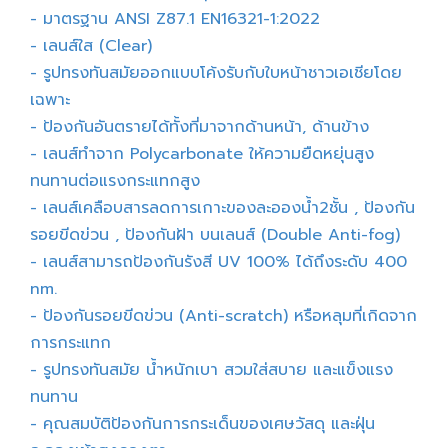
- มาตรฐาน ANSI Z87.1 EN16321-1:2022
- เลนส์ใส (Clear)
- รูปทรงทันสมัยออกแบบโค้งรับกับใบหน้าชาวเอเชียโดย
เฉพาะ
- ป้องกันอันตรายได้ทั้งที่มาจากด้านหน้า, ด้านข้าง
- เลนส์ทำจาก Polycarbonate ให้ความยืดหยุ่นสูง
ทนทานต่อแรงกระแทกสูง
- เลนส์เคลือบสารลดการเกาะของละอองน้ำ2ชั้น , ป้องกัน
รอยขีดข่วน , ป้องกันฝ้า บนเลนส์ (Double Anti-fog)
- เลนส์สามารถป้องกันรังสี UV 100% ได้ถึงระดับ 400
nm.
- ป้องกันรอยขีดข่วน (Anti-scratch) หรือหลุมที่เกิดจาก
การกระแทก
- รูปทรงทันสมัย น้ำหนักเบา สวมใส่สบาย และแข็งแรง
ทนทาน
- คุณสมบัติป้องกันการกระเด็นของเศษวัสดุ และฝุ่น