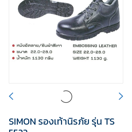
SIMON รองเท้านิรภัย รุ่น TS