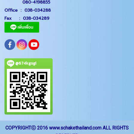
080-4198855
Office
:
038-034288
Fax :
038-034289
@674kgsgi
CO
PYRIGHTⓒ 2016 www.schakethailand.com ALL RIGHTS