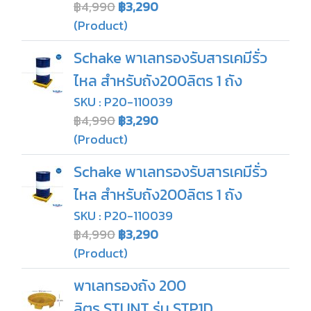
฿4,990
฿3,290
(Product)
Schake พาเลทรองรับสารเคมีรั่ว
ไหล สำหรับถัง200ลิตร 1 ถัง
SKU : P20-110039
฿4,990
฿3,290
(Product)
Schake พาเลทรองรับสารเคมีรั่ว
ไหล สำหรับถัง200ลิตร 1 ถัง
SKU : P20-110039
฿4,990
฿3,290
(Product)
พาเลทรองถัง 200
ลิตร STUNT รุ่น STP1D