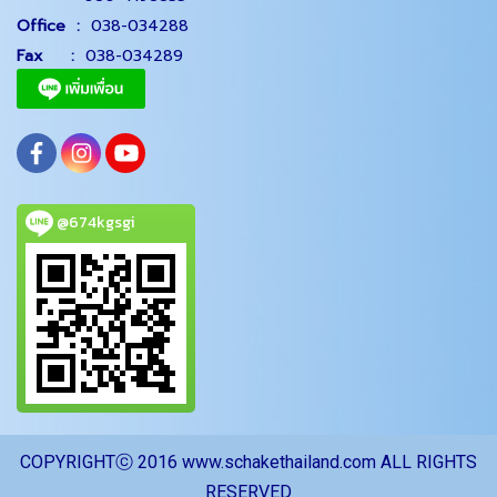
Office
:
038-034288
Fax :
038-034289
@674kgsgi
CO
PYRIGHTⓒ 2016 www.schakethailand.com ALL RIGHTS
RESERVED