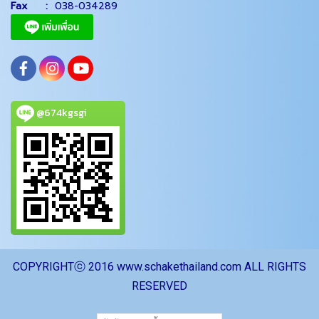
Fax :
038-034289
@674kgsgi
CO
PYRIGHTⓒ 2016 www.schakethailand.com ALL RIGHTS
RESERVED