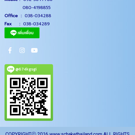
080-4198855
Office
:
038-034288
Fax :
038-034289
@674kgsgi
CO
PYRIGHTⓒ 2016 www.schakethailand.com ALL RIGHTS