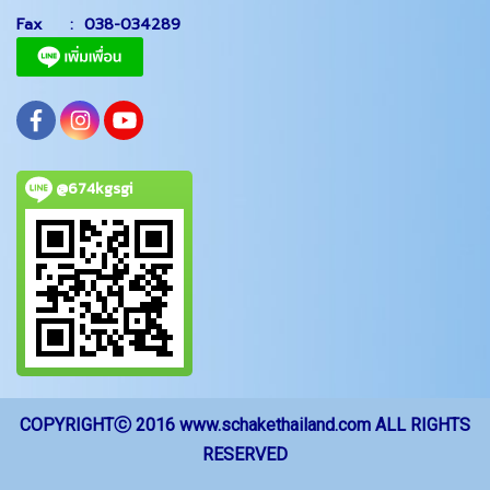
Fax :
038-034289
@674kgsgi
CO
PYRIGHTⓒ 2016 www.schakethailand.com ALL RIGHTS
RESERVED