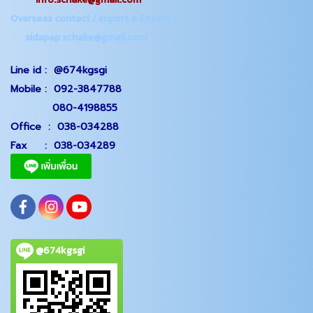
Overseas contact / Import & Export
sidapap.schake@gmail.com
Line id :
@674kgsgi
Mobile :
092-3847788
080-4198855
Office
:
038-034288
Fax :
038-034289
@674kgsgi