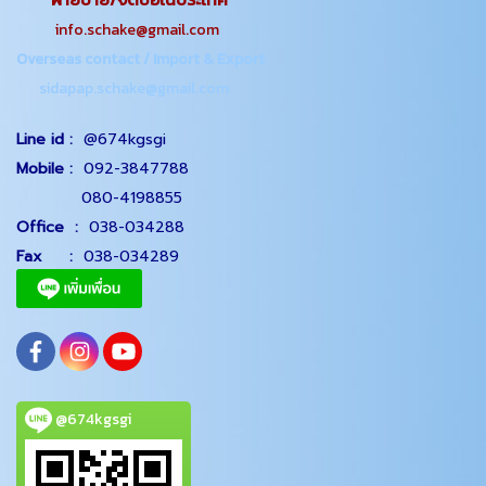
info.schake@gmail.com
Overseas contact / Import & Export
sidapap.schake@gmail.com
Line id :
@674kgsgi
Mobile :
092-3847788
080-4198855
Office
:
038-034288
Fax :
038-034289
@674kgsgi