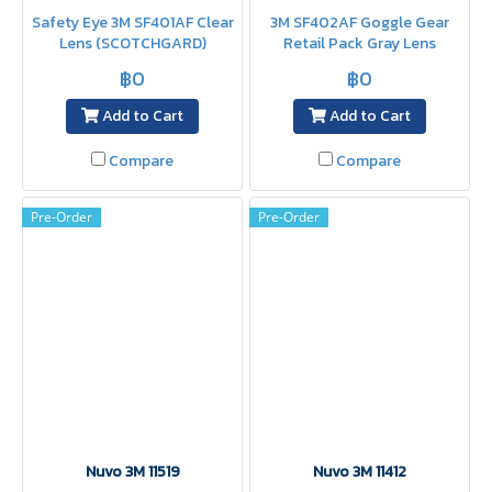
Safety Eye 3M SF401AF Clear
3M SF402AF Goggle Gear
Lens (SCOTCHGARD)
Retail Pack Gray Lens
(SCOTCHGARD)
฿0
฿0
Add to Cart
Add to Cart
Compare
Compare
Pre-Order
Pre-Order
Nuvo 3M 11519
Nuvo 3M 11412