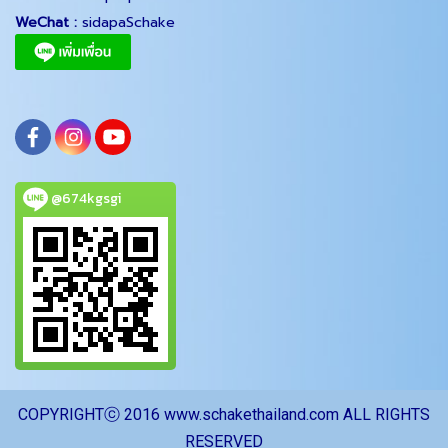
WeChat :
sidapaSchake
@674kgsgi
COPYRIGHTⓒ 2016 www.schakethailand.com ALL RIGHTS
RESERVED