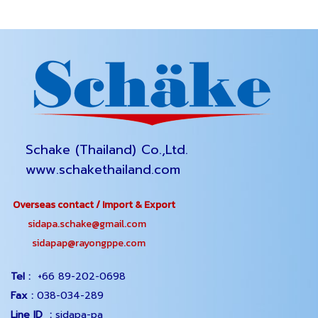
Schake (Thailand) Co.,Ltd.
www.schakethailand.com
Overseas contact / Import & Export
sidapa.schake@gmail.com
sidapap@rayongppe.com
Tel :
+66 89-202-0698
Fax :
038-034-289
Line ID :
sidapa-pa