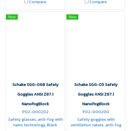
Compare
Compare
New
New
Schake SGG-06B Safety
Schake SGG-05 Safety
Goggles ANSI Z87.1
Goggles ANSI Z87.1
NanoFogBlock
NanoFogBlock
P02-000202
P02-000200
Safety glasses, anti-fog with
Safety goggles with
nano technology, Black
ventilation valves, anti-fog
polycarbonate lenses,
with nano technology, clear