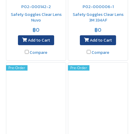
P02-000142-2
P02-000006-1
Safety Goggles Clear Lens
Safety Goggles Clear Lens
Nuvo
3M 334AF
฿0
฿0
Add to Cart
Add to Cart
Compare
Compare
Pre-Order
Pre-Order