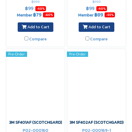
฿199
฿199
scratch-resistant, anti-
polycarbonate lenses,
฿99
฿99
-50%
-50%
splinter, with ventilation
scratch-resistant, anti-
฿79
฿89
Member
Member
-60%
-55%
holes
splinter, anti-dust
Add to Cart
Add to Cart
Compare
Compare
Pre-Order
Pre-Order
3M SF401AF (SCOTCHGARD)
3M SF402AF (SCOTCHGARD)
P02-000160
P02-000169-1