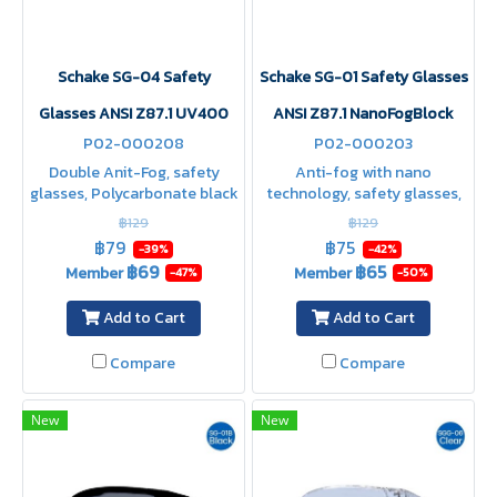
Schake SG-04 Safety
Schake SG-01 Safety Glasses
Glasses ANSI Z87.1 UV400
ANSI Z87.1 NanoFogBlock
P02-000208
P02-000203
Double Anit-Fog, safety
Anti-fog with nano
glasses, Polycarbonate black
technology, safety glasses,
lenses, can be used both
clear polycarbonate lenses,
฿129
฿129
inside and outside, scratch-
scratch-resistant, chip-
฿79
฿75
-39%
-42%
resistant, chip-resistant
resistant, fit the face,
฿69
฿65
Member
Member
-47%
-50%
adjustable temples
Add to Cart
Add to Cart
Compare
Compare
New
New