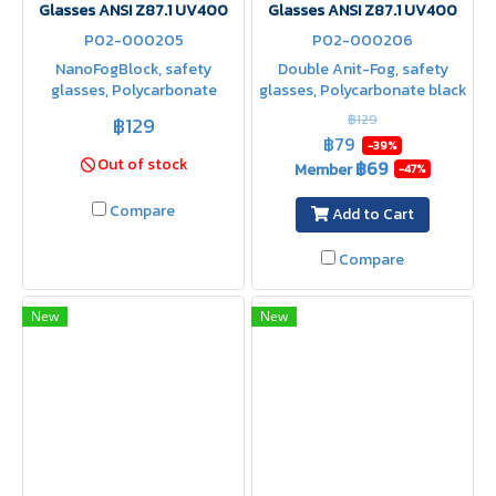
Glasses ANSI Z87.1 UV400
Glasses ANSI Z87.1 UV400
P02-000205
P02-000206
NanoFogBlock, safety
Double Anit-Fog, safety
glasses, Polycarbonate
glasses, Polycarbonate black
lenses, clear, can be used
lenses, can be used both
฿129
฿129
both inside and outside,
inside and outside, scratch-
฿79
-39%
scratch-resistant, chip-
resistant, chip-resistant
Out of stock
฿69
Member
-47%
resistant
Compare
Add to Cart
Compare
New
New