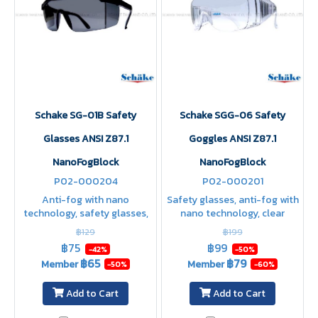
Schake SG-01B Safety
Schake SGG-06 Safety
Glasses ANSI Z87.1
Goggles ANSI Z87.1
NanoFogBlock
NanoFogBlock
P02-000204
P02-000201
Anti-fog with nano
Safety glasses, anti-fog with
technology, safety glasses,
nano technology, clear
Black polycarbonate lenses,
polycarbonate lenses,
฿129
฿199
scratch-resistant, chip-
scratch-resistant, anti-
฿75
฿99
-42%
-50%
resistant, fit the face,
splinter, with ventilation
฿65
฿79
Member
Member
-50%
-60%
adjustable temples
holes
Add to Cart
Add to Cart