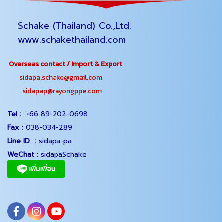
Schake (Thailand) Co.,Ltd.
www.schakethailand.com
Overseas contact / Import & Export
sidapa.schake@gmail.com
sidapap@rayongppe.com
Tel :
+66 89-202-0698
Fax :
038-034-289
Line ID :
sidapa-pa
WeChat :
sidapaSchake