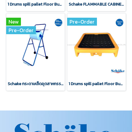
1 Drums spill pallet Floor Bund
Schake FLAMMABLE CABINET 15 Gallon Yellow
New
Pre-Order
Pre-Order
Schake กระดาษเช็ดอุตสาหกรรม wiper SWP004
1 Drums spill pallet Floor Bund