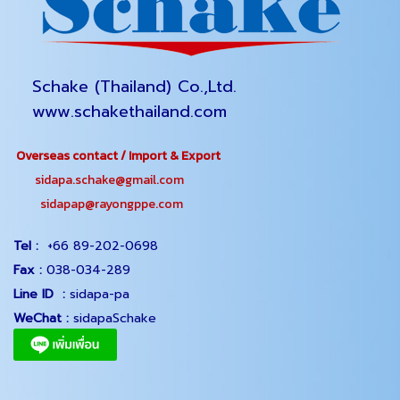
Schake (Thailand) Co.,Ltd.
www.schakethailand.com
Overseas contact / Import & Export
sidapa.schake@gmail.com
sidapap@rayongppe.com
Tel :
+66 89-202-0698
Fax :
038-034-289
Line ID :
sidapa-pa
WeChat :
sidapaSchake