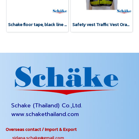
Schake floor tape, black line marking, 2 inches, 33 meters
Safety vest Traffic Vest Orange-Green XL
Schake (Thailand) Co.,Ltd.
www.schakethailand.com
Overseas contact / Import & Export
sidapa.schake@gmail.com