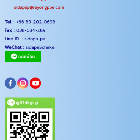
sidapap@rayongppe.com
Tel :
+66 89-202-0698
Fax :
038-034-289
Line ID :
sidapa-pa
WeChat :
sidapaSchake
@674kgsgi