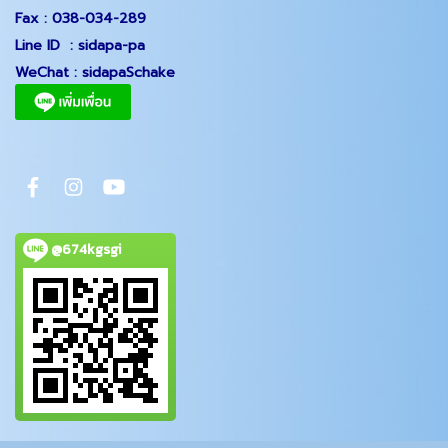
Fax :
038-034-289
Line ID :
sidapa-pa
WeChat :
sidapaSchake
@674kgsgi