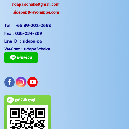
sidapa.schake@gmail.com
sidapap@rayongppe.com
Tel :
+66 89-202-0698
Fax :
038-034-289
Line ID :
sidapa-pa
WeChat :
sidapaSchake
@674kgsgi