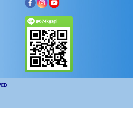
@674kgsgi
VED