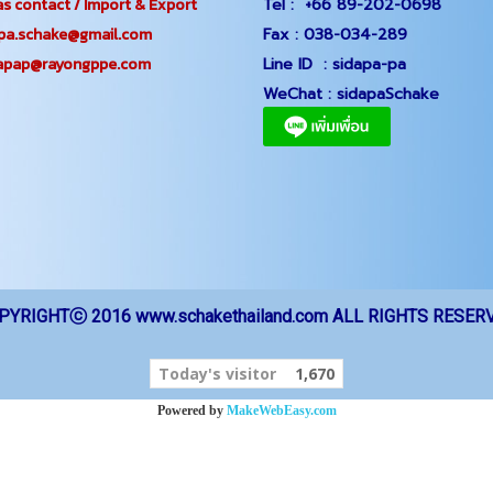
s contact / Import & Export
Tel :
+66 89-202-0698
.schake@gmail.com
Fax :
038-034-289
ap@rayongppe.com
Line ID :
sidapa-pa
WeChat :
sidapaSchake
PYRIGHTⓒ 2016 www.schakethailand.com ALL RIGHTS RESER
Today's visitor
1,670
Powered by
MakeWebEasy.com