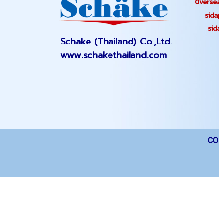
Oversea
sidapa
sidap
Schake (Thailand) Co.,Ltd.
www.schakethailand.com
CO