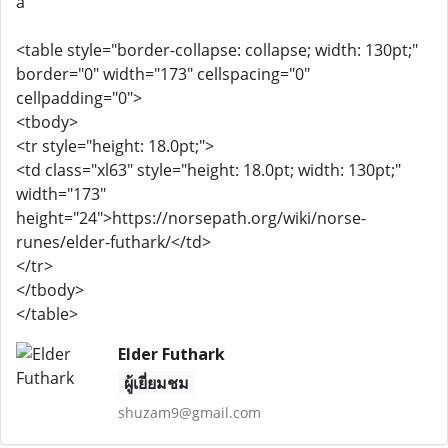
a
<table style="border-collapse: collapse; width: 130pt;"
border="0" width="173" cellspacing="0"
cellpadding="0">
<tbody>
<tr style="height: 18.0pt;">
<td class="xl63" style="height: 18.0pt; width: 130pt;"
width="173"
height="24">https://norsepath.org/wiki/norse-
runes/elder-futhark/</td>
</tr>
</tbody>
</table>
Elder Futhark
ผู้เยี่ยมชม
shuzam9@gmail.com