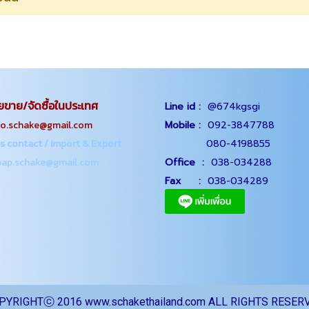
ยขาย/จัดซื้อในประเทศ
Line id :
@674kgsgi
chake@gmail.com
Mobile :
092-3847788
s contact / Import & Export
080-4198855
p.schake@gmail.com
Office
:
038-034288
Fax :
038-034289
PYRIGHTⓒ 2016 www.schakethailand.com ALL RIGHTS RESER