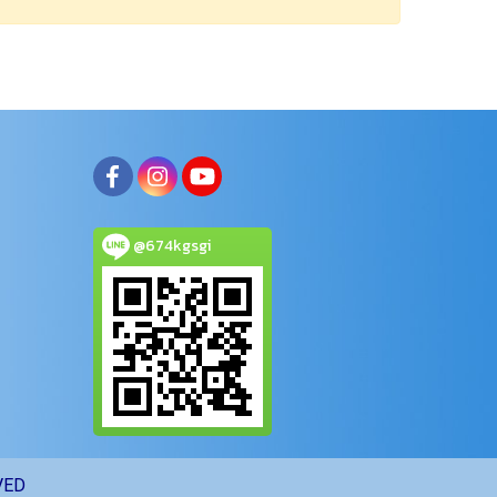
@674kgsgi
VED