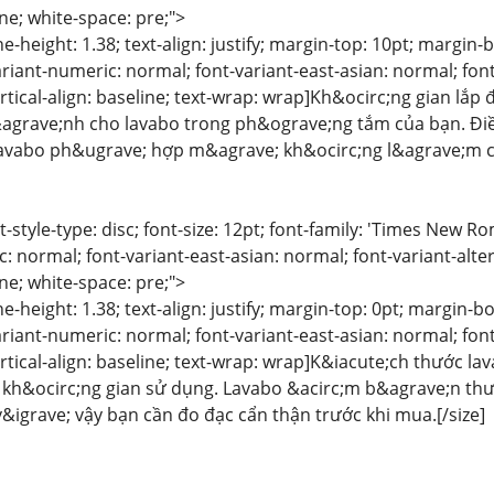
ine; white-space: pre;">
line-height: 1.38; text-align: justify; margin-top: 10pt; margi
riant-numeric: normal; font-variant-east-asian: normal; font
rtical-align: baseline; text-wrap: wrap]Kh&ocirc;ng gian lắp 
&agrave;nh cho lavabo trong ph&ograve;ng tắm của bạn. Đi
avabo ph&ugrave; hợp m&agrave; kh&ocirc;ng l&agrave;m chậ
list-style-type: disc; font-size: 12pt; font-family: 'Times New
: normal; font-variant-east-asian: normal; font-variant-alte
ine; white-space: pre;">
ine-height: 1.38; text-align: justify; margin-top: 0pt; margin
riant-numeric: normal; font-variant-east-asian: normal; font
ertical-align: baseline; text-wrap: wrap]K&iacute;ch thước l
g kh&ocirc;ng gian sử dụng. Lavabo &acirc;m b&agrave;n th
&igrave; vậy bạn cần đo đạc cẩn thận trước khi mua.[/size]