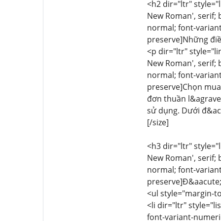
<h2 dir="ltr" style="
New Roman', serif; 
normal; font-variant
preserve]Những điề
<p dir="ltr" style="l
New Roman', serif; b
normal; font-variant
preserve]Chọn mua 
đơn thuần l&agrave;
sử dụng. Dưới đ&aci
[/size]
<h3 dir="ltr" style="
New Roman', serif; 
normal; font-variant
preserve]Đ&aacute;n
<ul style="margin-to
<li dir="ltr" style="
font-variant-numeric