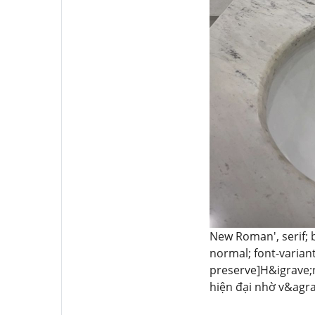
New Roman', serif; b
normal; font-variant
preserve]H&igrave;
hiện đại nhờ v&agra