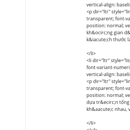
vertical-align: basel
<p dir="ltr" style="
transparent; font-va
position: normal; ve
kh&ocirc;ng gian d
k&iacute;ch thước l
</li>
<li dir="ltr" style="
font-variant-numeric
vertical-align: basel
<p dir="ltr" style="l
transparent; font-va
position: normal; v
dựa tr&ecirc;n tổn
kh&aacute;c nhau, v
</li>