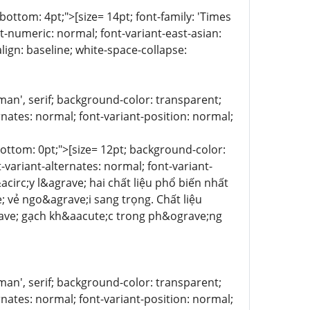
n-bottom: 4pt;">[size= 14pt; font-family: 'Times
t-numeric: normal; font-variant-east-asian:
lign: baseline; white-space-collapse:
 Roman', serif; background-color: transparent;
rnates: normal; font-variant-position: normal;
n-bottom: 0pt;">[size= 12pt; background-color:
-variant-alternates: normal; font-variant-
acirc;y l&agrave; hai chất liệu phổ biến nhất
 vẻ ngo&agrave;i sang trọng. Chất liệu
rave; gạch kh&aacute;c trong ph&ograve;ng
 Roman', serif; background-color: transparent;
rnates: normal; font-variant-position: normal;