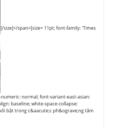
[/size]</span>[size= 11pt; font-family: 'Times
t-numeric: normal; font-variant-east-asian:
lign: baseline; white-space-collapse:
nổi bật trong c&aacute;c ph&ograve;ng tắm