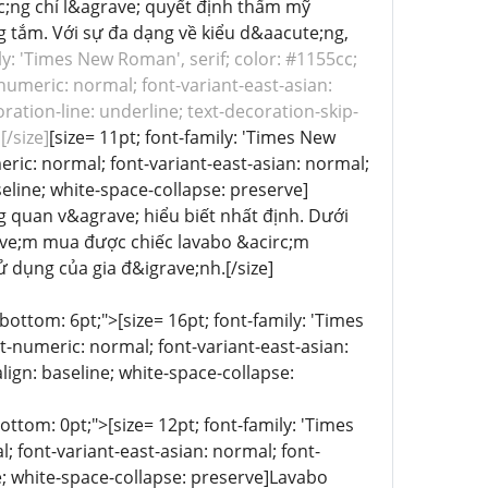
;ng chỉ l&agrave; quyết định thẩm mỹ
tắm. Với sự đa dạng về kiểu d&aacute;ng,
ily: 'Times New Roman', serif; color: #1155cc;
-numeric: normal; font-variant-east-asian:
ration-line: underline; text-decoration-skip-
[/size]
[size= 11pt; font-family: 'Times New
meric: normal; font-variant-east-asian: normal;
seline; white-space-collapse: preserve]
 quan v&agrave; hiểu biết nhất định. Dưới
ave;m mua được chiếc lavabo &acirc;m
 dụng của gia đ&igrave;nh.[/size]
n-bottom: 6pt;">[size= 16pt; font-family: 'Times
t-numeric: normal; font-variant-east-asian:
lign: baseline; white-space-collapse:
-bottom: 0pt;">[size= 12pt; font-family: 'Times
 font-variant-east-asian: normal; font-
ne; white-space-collapse: preserve]Lavabo