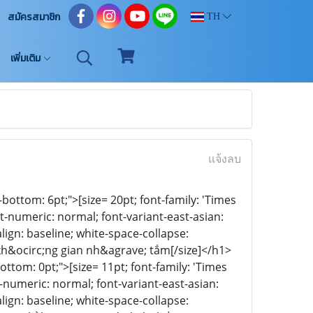
สมัครสมาชิก
TH
เพิ่มเติม
แจ้งลบ
n-bottom: 6pt;">[size= 20pt; font-family: 'Times
t-numeric: normal; font-variant-east-asian:
lign: baseline; white-space-collapse:
&ocirc;ng gian nh&agrave; tắm[/size]</h1>
-bottom: 0pt;">[size= 11pt; font-family: 'Times
t-numeric: normal; font-variant-east-asian:
lign: baseline; white-space-collapse: