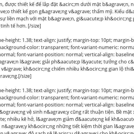
, được thiết kế để lắp đặt &acirc;m dưới mặt b&agrave;n, 
ve;o thiết kế gọn g&agrave;ng v&agrave; thẩm mỹ. Kiểu d&
 sự liền mạch với mặt b&agrave;n, gi&uacute;p kh&ocirc;ng
tinh tế hơn. [/size]
ine-height: 1.38; text-align: justify; margin-top: 10pt; margin
background-color: transparent; font-variant-numeric: normal;
normal; font-variant-position: normal; vertical-align: baselin
agrave;n l&agrave; giải ph&aacute;p l&yacute; tưởng cho c
 v&igrave; kh&ocirc;ng chiếm nhiều kh&ocirc;ng gian lộ thi
ave;ng.[/size]
ine-height: 1.38; text-align: justify; margin-top: 10pt; margin
background-color: transparent; font-variant-numeric: normal;
normal; font-variant-position: normal; vertical-align: baseli
 ph&ograve;ng vệ sinh n&agrave;y cũng rất thuận tiện. Bề m
e; nhiều kẽ hở, l&agrave;m giảm đ&aacute;ng kể kh&oacute;
u n&agrave;y kh&ocirc;ng những tiết kiệm thời gian l&agra
p v&agrave; độ sạch sẽ l&acirc;u d&agrave;i cho kh&ocirc;ng