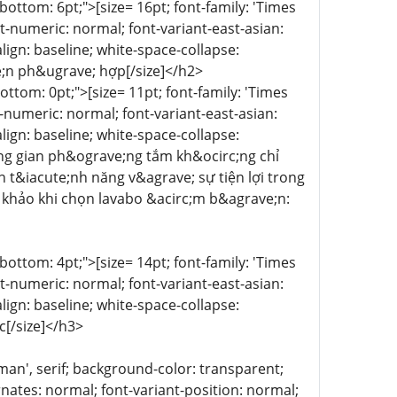
n-bottom: 6pt;">[size= 16pt; font-family: 'Times
t-numeric: normal; font-variant-east-asian:
lign: baseline; white-space-collapse:
;n ph&ugrave; hợp[/size]</h2>
-bottom: 0pt;">[size= 11pt; font-family: 'Times
t-numeric: normal; font-variant-east-asian:
lign: baseline; white-space-collapse:
g gian ph&ograve;ng tắm kh&ocirc;ng chỉ
t&iacute;nh năng v&agrave; sự tiện lợi trong
 khảo khi chọn lavabo &acirc;m b&agrave;n:
n-bottom: 4pt;">[size= 14pt; font-family: 'Times
t-numeric: normal; font-variant-east-asian:
lign: baseline; white-space-collapse:
[/size]</h3>
 Roman', serif; background-color: transparent;
rnates: normal; font-variant-position: normal;