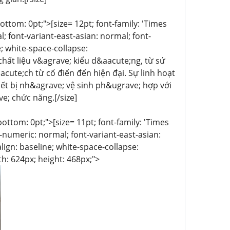
-bottom: 0pt;">[size= 12pt; font-family: 'Times
 font-variant-east-asian: normal; font-
e; white-space-collapse:
hất liệu v&agrave; kiểu d&aacute;ng, từ sứ
ute;ch từ cổ điển đến hiện đại. Sự linh hoạt
t bị nh&agrave; vệ sinh ph&ugrave; hợp với
e; chức năng.[/size]
-bottom: 0pt;">[size= 11pt; font-family: 'Times
t-numeric: normal; font-variant-east-asian:
lign: baseline; white-space-collapse:
th: 624px; height: 468px;">