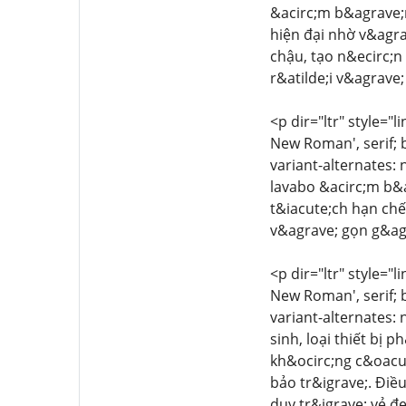
&acirc;m b&agrave;n
hiện đại nhờ v&agra
chậu, tạo n&ecirc;n
r&atilde;i v&agrave; 
<p dir="ltr" style="l
New Roman', serif; 
variant-alternates: 
lavabo &acirc;m b&
t&iacute;ch hạn chế
v&agrave; gọn g&agr
<p dir="ltr" style="l
New Roman', serif; 
variant-alternates: 
sinh, loại thiết bị
kh&ocirc;ng c&oacut
bảo tr&igrave;. Điề
duy tr&igrave; vẻ đẹ