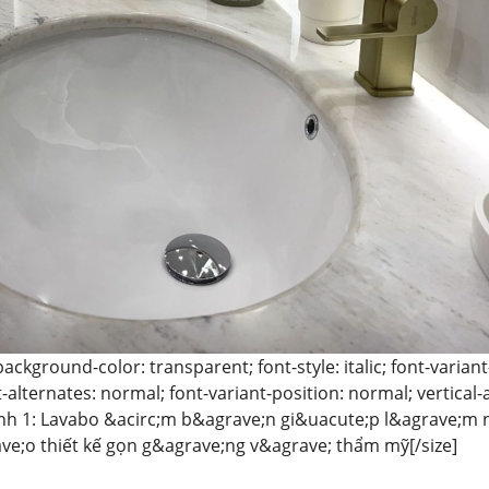
ackground-color: transparent; font-style: italic; font-varian
-alternates: normal; font-variant-position: normal; vertical-a
nh 1: Lavabo &acirc;m b&agrave;n gi&uacute;p l&agrave;m 
ve;o thiết kế gọn g&agrave;ng v&agrave; thẩm mỹ[/size]