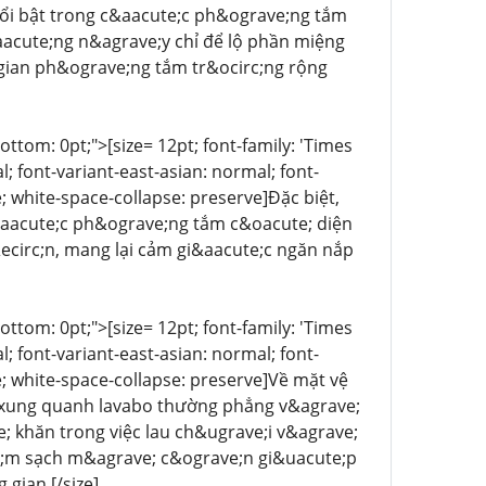
nổi bật trong c&aacute;c ph&ograve;ng tắm
aacute;ng n&agrave;y chỉ để lộ phần miệng
 gian ph&ograve;ng tắm tr&ocirc;ng rộng
-bottom: 0pt;">[size= 12pt; font-family: 'Times
 font-variant-east-asian: normal; font-
e; white-space-collapse: preserve]Đặc biệt,
&aacute;c ph&ograve;ng tắm c&oacute; diện
&ecirc;n, mang lại cảm gi&aacute;c ngăn nắp
-bottom: 0pt;">[size= 12pt; font-family: 'Times
 font-variant-east-asian: normal; font-
ne; white-space-collapse: preserve]Về mặt vệ
ặt xung quanh lavabo thường phẳng v&agrave;
 khăn trong việc lau ch&ugrave;i v&agrave;
ve;m sạch m&agrave; c&ograve;n gi&uacute;p
 gian.[/size]