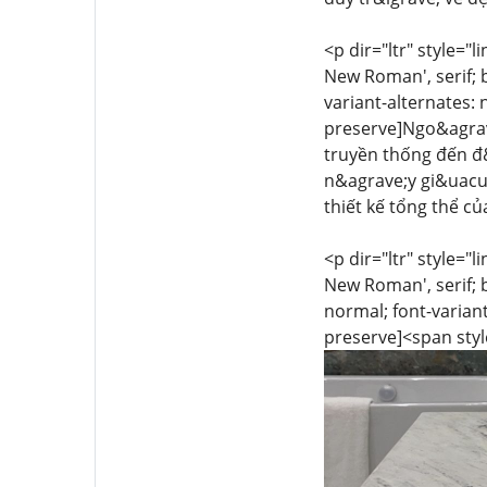
<p dir="ltr" style="l
New Roman', serif; 
variant-alternates: 
preserve]Ngo&agrave
truyền thống đến đ&
n&agrave;y gi&uacu
thiết kế tổng thể c
<p dir="ltr" style="l
New Roman', serif; b
normal; font-variant
preserve]<span style