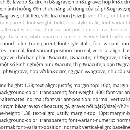
chiếc lavabo &acirc;m b&agrave;n ph&ugrave; hợp kh&ocirc
;n ảnh hưởng đến chức năng sử dụng của cả ph&ograve;ng 
agrave; chất liệu, việc lựa chọn [/size]
[size= 11pt; font-fam
ansparent; font-weight: bold; font-style: italic; font-variant
-alternates: normal; font-variant-position: normal; text-deco
lign: baseline; white-space-collapse: preserve]thiết bị vệ sinh
round-color: transparent; font-style: italic; font-variant-nu
tes: normal; font-variant-position: normal; vertical-align: ba
rave;i hỏi bạn phải c&oacute; c&aacute;i nh&igrave;n tổng
; một số kinh nghiệm hữu &iacute;ch gi&uacute;p bạn t&igr
, ph&ugrave; hợp với kh&ocirc;ng gian v&agrave; nhu cầu sử
line-height: 1.38; text-align: justify; margin-top: 10pt; margi
background-color: transparent; font-weight: 400; font-varian
-alternates: normal; font-variant-position: normal; vertical-a
irc;m b&agrave;n c&oacute; g&igrave; nổi bật?[/size]</h2>
ine-height: 1.38; text-align: justify; margin-top: 10pt; margin
background-color: transparent; font-variant-numeric: normal;
normal; font-variant-position: normal; vertical-align: baseli