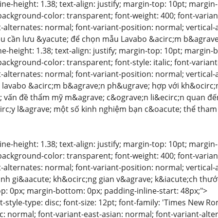
line-height: 1.38; text-align: justify; margin-top: 10pt; margi
background-color: transparent; font-weight: 400; font-varian
-alternates: normal; font-variant-position: normal; vertical-a
u cần lưu &yacute; để chọn mẫu Lavabo &acirc;m b&agrave
ine-height: 1.38; text-align: justify; margin-top: 10pt; margin
ackground-color: transparent; font-style: italic; font-varian
-alternates: normal; font-variant-position: normal; vertical-a
lavabo &acirc;m b&agrave;n ph&ugrave; hợp với kh&ocirc;n
 vấn đề thẩm mỹ m&agrave; c&ograve;n li&ecirc;n quan đến 
rc;y l&agrave; một số kinh nghiệm bạn c&oacute; thể tham
line-height: 1.38; text-align: justify; margin-top: 10pt; margi
background-color: transparent; font-weight: 400; font-varian
-alternates: normal; font-variant-position: normal; vertical-a
h gi&aacute; kh&ocirc;ng gian v&agrave; k&iacute;ch thước
p: 0px; margin-bottom: 0px; padding-inline-start: 48px;">
list-style-type: disc; font-size: 12pt; font-family: 'Times New
: normal; font-variant-east-asian: normal; font-variant-alte