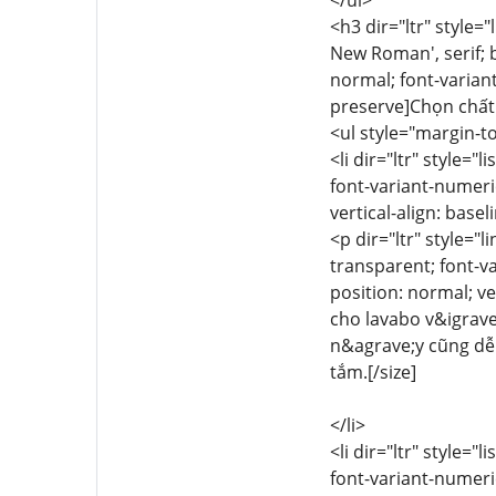
</ul>
<h3 dir="ltr" style="
New Roman', serif; 
normal; font-variant
preserve]Chọn chất 
<ul style="margin-to
<li dir="ltr" style="
font-variant-numeric
vertical-align: basel
<p dir="ltr" style="
transparent; font-va
position: normal; ve
cho lavabo v&igrave
n&agrave;y cũng dễ
tắm.[/size]
</li>
<li dir="ltr" style="
font-variant-numeric