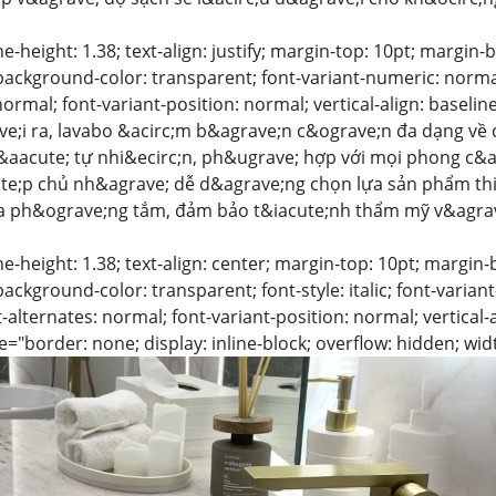
ine-height: 1.38; text-align: justify; margin-top: 10pt; margin
background-color: transparent; font-variant-numeric: normal;
normal; font-variant-position: normal; vertical-align: baselin
;i ra, lavabo &acirc;m b&agrave;n c&ograve;n đa dạng về c
aacute; tự nhi&ecirc;n, ph&ugrave; hợp với mọi phong c&aac
te;p chủ nh&agrave; dễ d&agrave;ng chọn lựa sản phẩm thiế
ủa ph&ograve;ng tắm, đảm bảo t&iacute;nh thẩm mỹ v&agrav
ine-height: 1.38; text-align: center; margin-top: 10pt; margin
ackground-color: transparent; font-style: italic; font-varian
-alternates: normal; font-variant-position: normal; vertical-a
="border: none; display: inline-block; overflow: hidden; wid