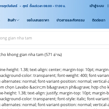
เข้าสู่ระบบ
ุกวันจันทร์ - ศุกร์ ตั้งแต่เวลา 08:00 - 17:00
น.
สินค้า
ขอใบเสนอราคา
ข่าวสารและกิจกรรม
ติดต่อเรา
ong gian nha tam
cho khong gian nha tam
(571 อ่าน)
line-height: 1.38; text-align: center; margin-top: 10pt; margi
background-color: transparent; font-weight: 400; font-varian
-alternates: normal; font-variant-position: normal; vertical-a
ệm chọn Lavabo &acirc;m b&agrave;n ph&ugrave; hợp cho kh
ine-height: 1.38; text-align: justify; margin-top: 10pt; margin
ackground-color: transparent; font-style: italic; font-varian
-alternates: normal; font-variant-position: normal; vertical-a