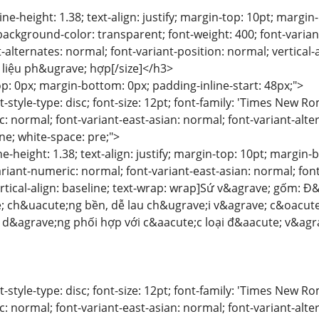
line-height: 1.38; text-align: justify; margin-top: 10pt; margi
background-color: transparent; font-weight: 400; font-varian
-alternates: normal; font-variant-position: normal; vertical-a
liệu ph&ugrave; hợp[/size]</h3>
p: 0px; margin-bottom: 0px; padding-inline-start: 48px;">
list-style-type: disc; font-size: 12pt; font-family: 'Times New
: normal; font-variant-east-asian: normal; font-variant-alte
ine; white-space: pre;">
line-height: 1.38; text-align: justify; margin-top: 10pt; margi
riant-numeric: normal; font-variant-east-asian: normal; font
rtical-align: baseline; text-wrap: wrap]Sứ v&agrave; gốm: Đ&
; ch&uacute;ng bền, dễ lau ch&ugrave;i v&agrave; c&oacute;
 d&agrave;ng phối hợp với c&aacute;c loại đ&aacute; v&ag
list-style-type: disc; font-size: 12pt; font-family: 'Times New
: normal; font-variant-east-asian: normal; font-variant-alte