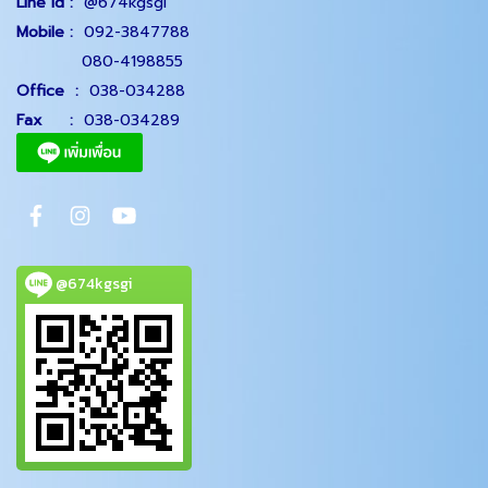
Line id :
@674kgsgi
Mobile :
092-3847788
080-4198855
Office
:
038-034288
Fax :
038-034289
@674kgsgi