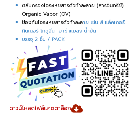
ตลับกรองไอระเหยสารตัวทำละลาย (สารอินทรีย์)
Organic Vapor (OV)
ป้องกันไอระเหยสารตัวทำละล
าย เช่น สี แล็คเกอร์
ทินเนอร์ โทลูอีน ยาฆ่าแมลง น้ำมัน
บรรจุ 2 ชิ้น / PACK
ดาวน์โหลดไฟล์แคตตาล็อก