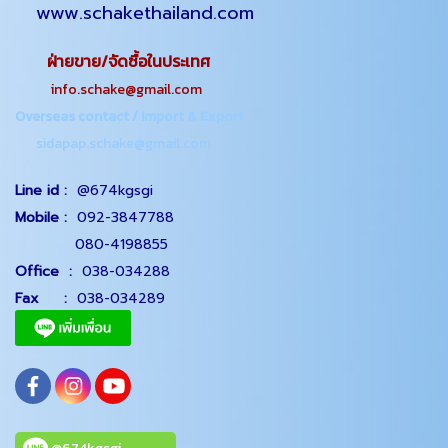
www.schakethailand.com
ฝ่ายขาย/จัดซื้อในประเทศ
info.schake@gmail.com
Overseas contact / Import & Export
sidapap.schake@gmail.com
Line id :
@674kgsgi
Mobile :
092-3847788
080-4198855
Office
:
038-034288
Fax :
038-034289