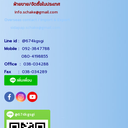
ฝ่ายขาย/จัดซื้อในประเทศ
info.schake@gmail.com
Overseas contact / Import & Export
sidapap.schake@gmail.com
Line id :
@674kgsgi
Mobile :
092-3847788
080-4198855
Office
:
038-034288
Fax :
038-034289
@674kgsgi