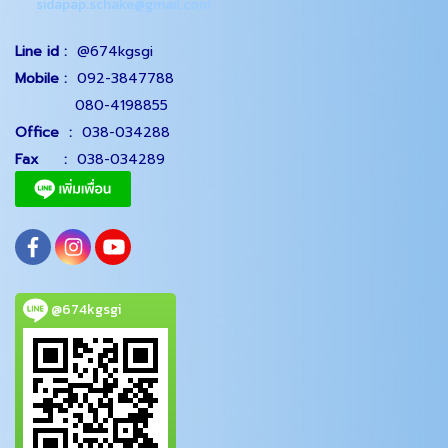
sidapap.schake@gmail.com
Line id :
@674kgsgi
Mobile :
092-3847788
080-4198855
Office
:
038-034288
Fax :
038-034289
@674kgsgi