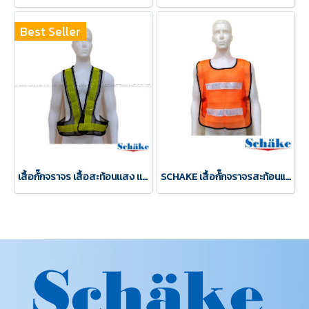
Best Seller
เสื้อกั๊กจราจร เสื้อสะท้อนเเสง เเบบสวม
SCHAKE เสื้อกั๊กจราจรสะท้อนแสงผ้าโปร่ง สีส้ม/สีเขียว ไซส์ XL