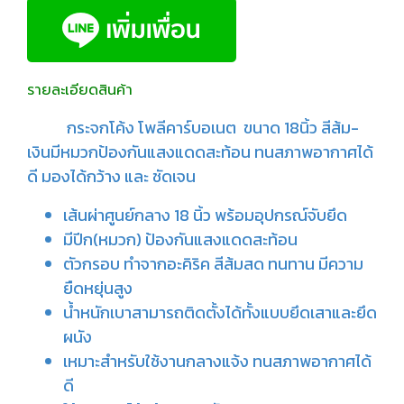
รายละเอียดสินค้า
กระจกโค้ง โพลีคาร์บอเนต ขนาด 18นิ้ว สีส้ม-
เงินมีหมวกป้องกันแสงแดดสะท้อน ทนสภาพอากาศได้
ดี มองได้กว้าง และ ชัดเจน
เส้นผ่าศูนย์กลาง 18 นิ้ว พร้อมอุปกรณ์จับยึด
มีปีก(หมวก) ป้องกันแสงแดดสะท้อน
ตัวกรอบ ทำจากอะคิริค สีส้มสด ทนทาน มีความ
ยืดหยุ่นสูง
น้ำหนักเบาสามารถติดตั้งได้ทั้งแบบยึดเสาและยึด
ผนัง
เหมาะสำหรับใช้งานกลางแจ้ง ทนสภาพอากาศได้
ดี