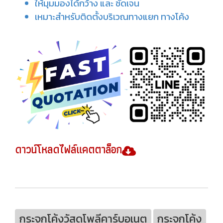
ให้มุมมองได้กว้าง และ ชัดเจน
เหมาะสำหรับติดตั้งบริเวณทางแยก ทางโค้ง
ดาวน์โหลดไฟล์แคตตาล็อก
กระจกโค้งวัสดุโพลีคาร์บอเนต
กระจกโค้ง