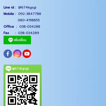
Line id :
@674kgsgi
Mobile :
092-3847788
080-4198855
Office
:
038-034288
Fax :
038-034289
@674kgsgi