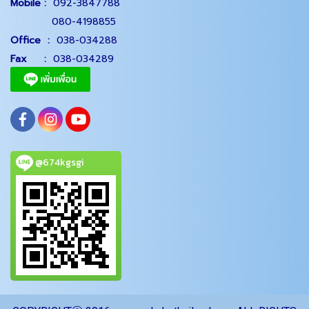
Mobile :
092-3847788
080-4198855
Office
:
038-034288
Fax :
038-034289
@674kgsgi