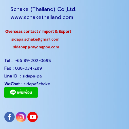
Schake (Thailand) Co.,Ltd.
www.schakethailand.com
Overseas contact / Import & Export
sidapa.schake@gmail.com
sidapap@rayongppe.com
Tel :
+66 89-202-0698
Fax :
038-034-289
Line ID :
sidapa-pa
WeChat :
sidapaSchake