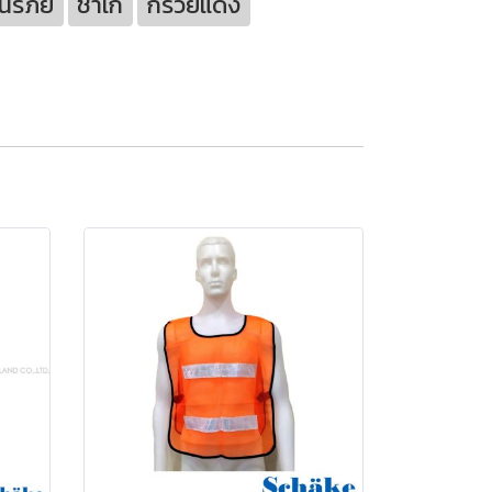
นิรภัย
ชาเก้
กรวยแดง