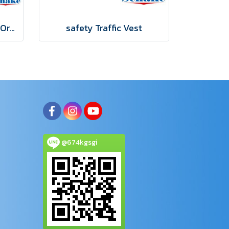
Safety vest Traffic Vest Orange-Green XL
safety Traffic Vest
@674kgsgi