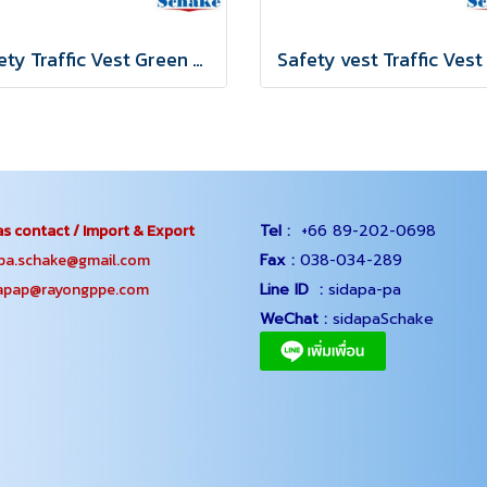
Safety Traffic Vest Green Light XL
s contact / Import & Export
Tel :
+66 89-202-0698
.schake@gmail.com
Fax :
038-034-289
ap@rayongppe.com
Line ID :
sidapa-pa
WeChat :
sidapaSchake