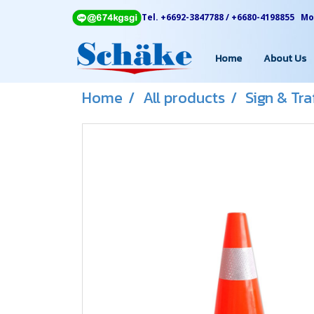
Tel. +6692-3847788 / +6680-4198855 Mon
Home
About Us
Home
All products
Sign & Tr