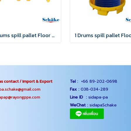
1 Drums spill pallet Floor Bund
s contact / Import & Export
Tel :
+66 89-202-0698
.schake@gmail.com
Fax :
038-034-289
ap@rayongppe.com
Line ID :
sidapa-pa
WeChat :
sidapaSchake