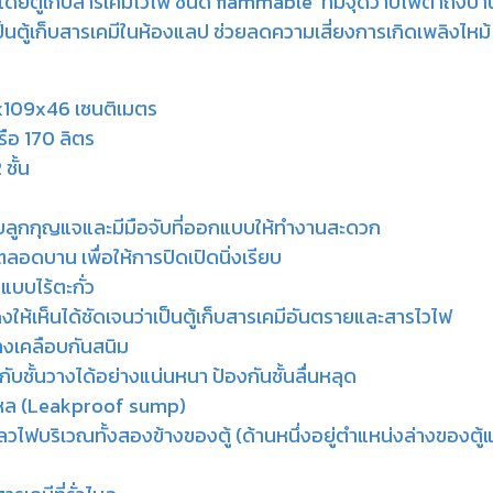
 โดยตู้เก็บสารเคมีไวไฟ ชนิด flammable ที่มีจุดวาบไฟต่ำถึงป
เป็นตู้เก็บสารเคมีในห้องแลป ช่วยลดความเสี่ยงการเกิดเพลิงไหม้
5x109x46 เซนติเมตร
ือ 170 ลิตร
ชั้น
ลูกกุญแจและมีมือจับที่ออกแบบให้ทำงานสะดวก
ลอดบาน เพื่อให้การปิดเปิดนิ่งเรียบ
นแบบไร้ตะกั่ว
ดงให้เห็นได้ชัดเจนว่าเป็นตู้เก็บสารเคมีอันตรายและสารไวไฟ
วางเคลือบกันสนิม
คกับชั้นวางได้อย่างแน่นหนา ป้องกันชั้นลื่นหลุด
ั่วไหล (Leakproof sump)
บเปลวไฟบริเวณทั้งสองข้างของตู้ (ด้านหนึ่งอยู่ตำแหน่งล่างของตู้