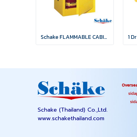
Schake FLAMMABLE CABINET 15 Gallon Yellow
Oversea
sidapa
sidap
Schake (Thailand) Co.,Ltd.
www.schakethailand.com