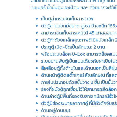
Cabinet ใช้เป็นตู้เก็บของเหลวไวไฟได้ทุกชนิด
ทินเนอร์ น้ำมันดิบ อะซิโตน ฯลฯ ส่วนมากจะใช้
เป็นตู้สำหรับจัดเก็บสารไวไฟ
ตัวตู้ภายนอกมีขนาด สูงxกว้างxลึก 16
สามารถจัดเก็บสารเคมีได้ 45 แกลลอน หร
ตัวตู้ทำด้วยเหล็กคุณภาพดี มีผนังเหล็ก 2 
ประตูตู้ เปิด-ปิดเป็นลักษณะ 2 บาน
พร้อมระบบล็อค U-Loc สามารถล็อคแบบ
ระบบบานพับตู้เป็นแบบเดียวกับฝาเปียโนต
สีเคลือบตู้ทั้งด้านในและด้านนอกเป็นสีฝุ่
ด้านหน้าตู้ติดสติ๊กเกอร์สัญลักษณ์ ที่แส
ภายในประกอบด้วยชั้นวาง 2 ชั้น เป็นชั้น
ร่องที่ผนังตู้ถูกเชื่อมไว้ให้สามารถยึดล็อ
ด้านล่างตู้มีพื้นที่รองรับสารเคมีกรณีร
ตัวตู้มีช่องระบายอากาศคู่ ที่มีตัวดักจั
ด้านอยู่ด้านบน)