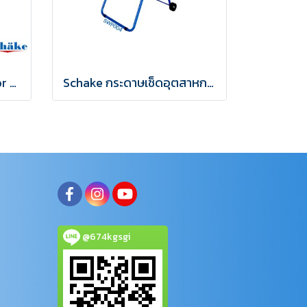
1 Drums spill pallet Floor Bund
Schake กระดาษเช็ดอุตสาหกรรม wiper SWP004
@674kgsgi