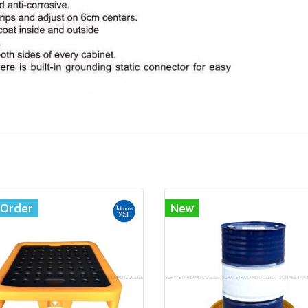
-Order
New