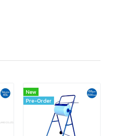
New
Pre-Order