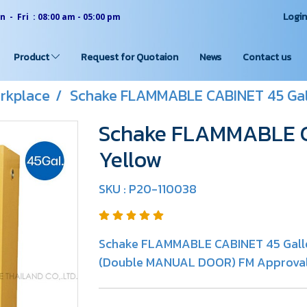
Logi
 - Fri : 08:00 am - 05:00 pm
Product
Request for Quotaion
News
Contact us
rkplace
Schake FLAMMABLE CABINET 45 Gal
Schake FLAMMABLE C
Yellow
SKU : P20-110038
Schake FLAMMABLE CABINET 45 Gallon
(Double MANUAL DOOR) FM Approvals