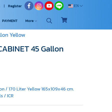
n
Register
EN
PAYMENT
More
lon Yellow
ABINET 45 Gallon
 / 170 Liter Yellow 165x109x46 cm.
 / ICR