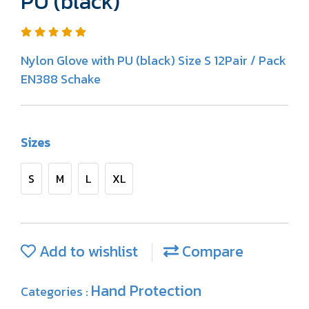
PU (black)
Nylon Glove with PU (black) Size S 12Pair / Pack
EN388 Schake
Sizes
S
M
L
XL
Add to wishlist
Compare
Hand Protection
Categories :