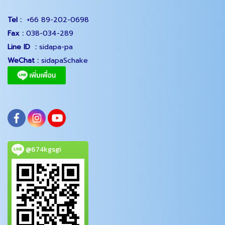
Tel :
+66 89-202-0698
Fax :
038-034-289
Line ID :
sidapa-pa
WeChat :
sidapaSchake
@674kgsgi