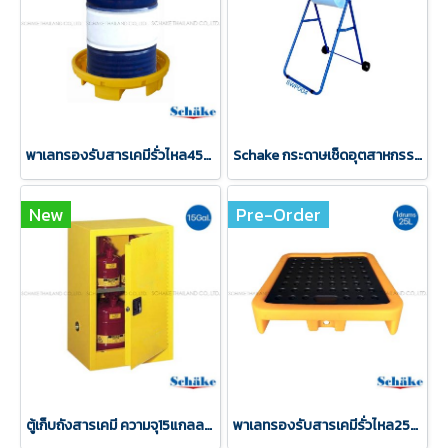
พาเลทรองรับสารเคมีรั่วไหล45ลิตร สำหรับถัง200ลิตร 1ถัง
Schake กระดาษเช็ดอุตสาหกรรม wiper SWP004
New
Pre-Order
ตู้เก็บถังสารเคมี ความจุ15แกลลอน 2ช่องวาง
พาเลทรองรับสารเคมีรั่วไหล25ลิตร สำหรับถัง200ลิตร 1ถัง