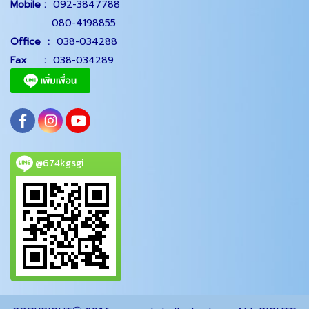
Mobile :
092-3847788
080-4198855
Office
:
038-034288
Fax :
038-034289
@674kgsgi